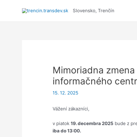
Preskočiť
na
Slovensko, Trenčín
obsah
Mimoriadna zmena 
informačného centra
15. 12. 2025
Vážení zákazníci,
v piatok
19. decembra 2025
bude z pr
iba do 13:00.