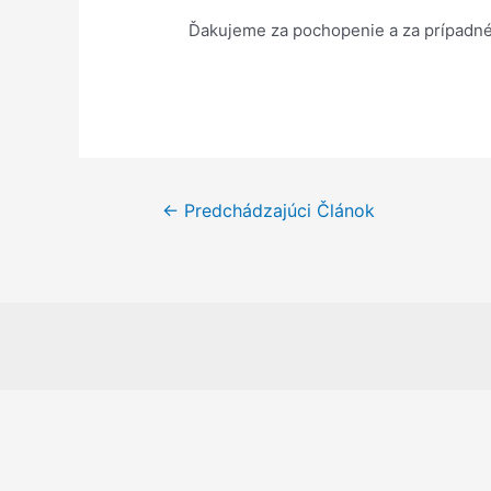
Ďakujeme za pochopenie a za prípadné
Navigácia
←
Predchádzajúci Článok
v
článku