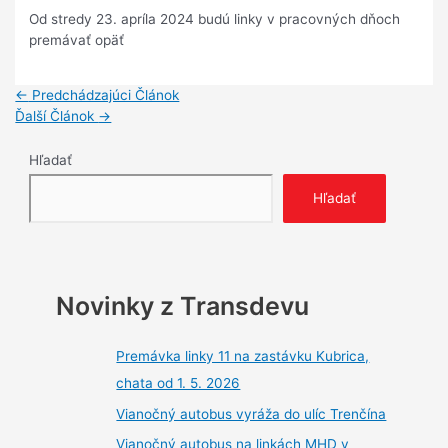
Od stredy 23. apríla 2024 budú linky v pracovných dňoch
premávať opäť
Navigácia
←
Predchádzajúci Článok
v
Ďalší Článok
→
článku
Hľadať
Hľadať
Novinky z Transdevu
Premávka linky 11 na zastávku Kubrica,
chata od 1. 5. 2026
Vianočný autobus vyráža do ulíc Trenčína
Vianočný autobus na linkách MHD v