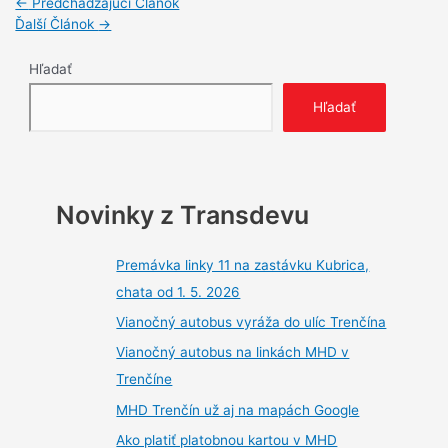
Navigácia
←
Predchádzajúci Článok
v
Ďalší Článok
→
článku
Hľadať
Hľadať
Novinky z Transdevu
Premávka linky 11 na zastávku Kubrica,
chata od 1. 5. 2026
Vianočný autobus vyráža do ulíc Trenčína
Vianočný autobus na linkách MHD v
Trenčíne
MHD Trenčín už aj na mapách Google
Ako platiť platobnou kartou v MHD