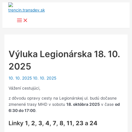
Preskočiť
na
obsah
Main
Menu
Výluka Legionárska 18. 10.
2025
10. 10. 2025
10. 10. 2025
Vážení cestujúci,
z dôvodu opravy cesty na Legionárskej ul. budú dočasne
zmenené trasy MHD v sobotu
18. októbra 2025
v čase
od
6:30 do 17:00
.
Linky
1
,
2
,
3
,
4
,
7
,
8
,
11
,
23
a
24