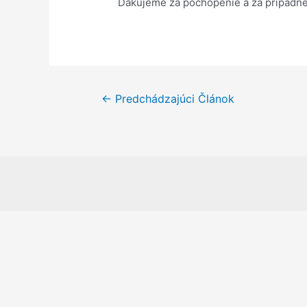
Ďakujeme za pochopenie a za prípadné
Navigácia
←
Predchádzajúci Článok
v
článku