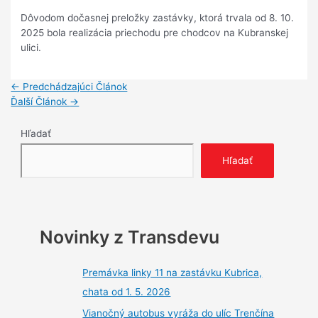
Dôvodom dočasnej preložky zastávky, ktorá trvala od 8. 10.
2025 bola realizácia priechodu pre chodcov na Kubranskej
ulici.
Navigácia
←
Predchádzajúci Článok
v
Ďalší Článok
→
článku
Hľadať
Hľadať
Novinky z Transdevu
Premávka linky 11 na zastávku Kubrica,
chata od 1. 5. 2026
Vianočný autobus vyráža do ulíc Trenčína